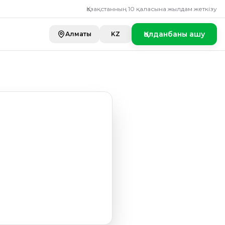
Қазақстанның 10 қаласына жылдам жеткізу
Қолданбаны ашу
Алматы
KZ