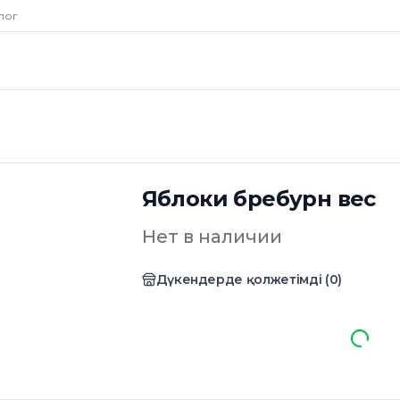
лог
Яблоки бребурн вес
Нет в наличии
Дүкендерде қолжетімді
(
0
)