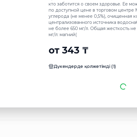
кто заботится о своем здоровье. Ее м
по доступной цене в торговом центре 
углерода (не менее 0,5%), очищенная 
централизованного источника водосна
не более 650 мг/л. Общая жесткость не 
мг/л: магний(
от 343 ₸
Дүкендерде қолжетімді
(
1
)