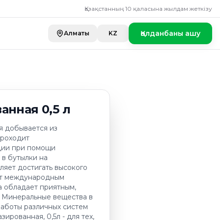
 0,5 л
Қазақстанның 10 қаласына жылдам жеткізу
Қолданбаны ашу
Алматы
KZ
анная 0,5 л
я добывается из
проходит
ции при помощи
 в бутылки на
ляет достигать высокого
ует международным
a обладает приятным,
. Минеральные вещества в
работы различных систем
ированная, 0,5л - для тех,