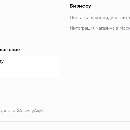
Бизнесу
Доставка для юридических 
Интеграция магазина в Мар
иложение
ay
Қостанай
Атырау
Ақтау