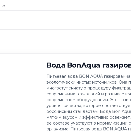
qua газированная
лог
Вода BonAqua газиров
Питьевая вода BON AQUA газированна
экологически чистых источников. Она 
многоступенчатую процедуру фильтра
современных технологий и разливается
современном оборудовании. Это позво
уровня качества, которое соответств
российским стандартам. Вода Bon Aqu
мягким вкусом и эффективно освежает
ее составе участвуют в нормализации 
организма. Питьевая вода BON AQUA газ