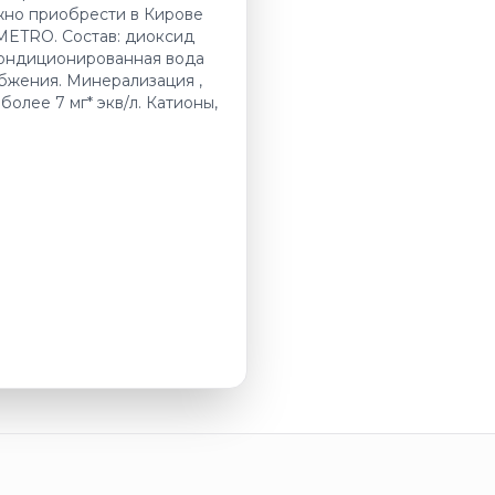
ожно приобрести в Кирове
METRO. Состав: диоксид
кондиционированная вода
бжения. Минерализация ,
более 7 мг* экв/л. Катионы,