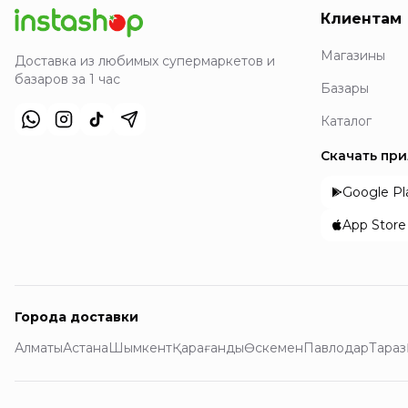
Клиентам
Магазины
Доставка из любимых супермаркетов и
базаров за 1 час
Базары
Каталог
Скачать пр
Google Pl
App Store
Города доставки
Алматы
Астана
Шымкент
Қарағанды
Өскемен
Павлодар
Тараз