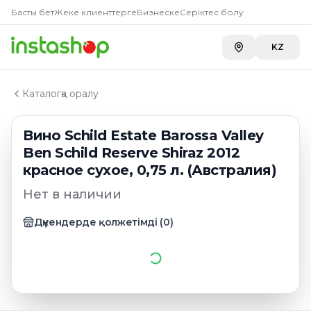
Главная
Басты бет
Жеке клиенттерге
Бизнеске
Серіктес болу
Каталог
Красные вина австралии
KZ
Вино Schild Estate Barossa Valley Ben Schild Reserve Sh
Каталогқа оралу
Вино Schild Estate Barossa Valley
Ben Schild Reserve Shiraz 2012
красное сухое, 0,75 л. (Австралия)
Нет в наличии
Дүкендерде қолжетімді
(
0
)