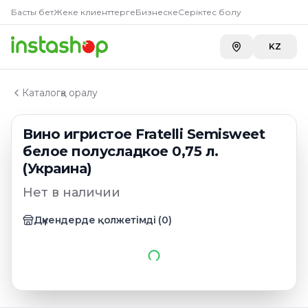
Главная
Басты бет
Жеке клиенттерге
Бизнеске
Серіктес болу
Каталог
Игристые вина украины
KZ
Вино игристое Fratelli Semisweet белое полусладкое 0
Каталогқа оралу
Вино игристое Fratelli Semisweet
белое полусладкое 0,75 л.
(Украина)
Нет в наличии
Дүкендерде қолжетімді
(
0
)