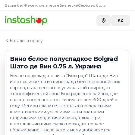
Купить
Вино белое полуслад
Главная
Басты бет
Жеке клиенттерге
Бизнеске
Серіктес болу
Каталог
Carefood
—
2 386 ₸
Белые вина украины
KZ
Вино белое полусладкое Bolgrad Шато де Вин 0.75 л
Каталогқа оралу
Вино белое полусладкое Bolgrad
Шато де Вин 0.75 л. Украина
Белое полусладкое вино "Болград" Шато де Вин
изготавливается из винограда белых европейских
сортов, выращенного в уникальной природно-
этнографической зоне Болградского района, где
солнце согревает лозы своим теплом 300 дней в
году. Регион славится не только прекрасными
климатическими условиями, но и знатными
старинными традициями виноделия. При
изготовлении вина сусло проходит полное
сбраживание, после чего к нему добавляется