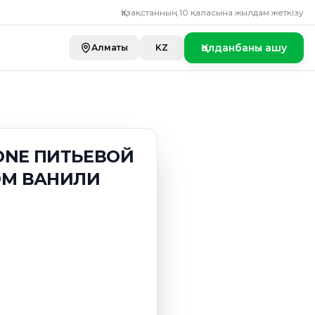
Қазақстанның 10 қаласына жылдам жеткізу
Қолданбаны ашу
Алматы
KZ
NONE ПИТЬЕВОЙ
ОМ ВАНИЛИ