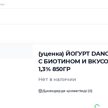
лог
И ВКУСОМ ВАНИЛИ 1,3% 850ГР
(уценка) ЙОГУРТ DA
С БИОТИНОМ И ВКУС
1,3% 850ГР
Нет в наличии
Дүкендерде қолжетімді
(
0
)