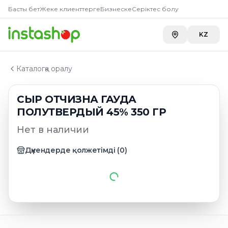
Главная
Басты бет
Жеке клиенттерге
Бизнеске
Серіктес болу
Каталог
Твердые и полутвердые сыры
KZ
СЫР ОТЧИЗНА ГАУДА ПОЛУТВЕРДЫЙ 45% 350 ГР
Каталогқа оралу
СЫР ОТЧИЗНА ГАУДА
ПОЛУТВЕРДЫЙ 45% 350 ГР
Нет в наличии
Дүкендерде қолжетімді
(
0
)