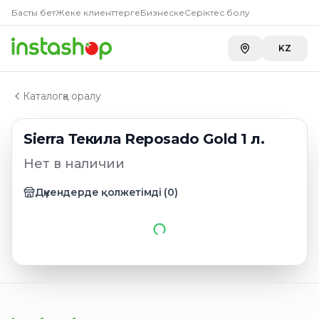
Главная
Басты бет
Жеке клиенттерге
Бизнеске
Серіктес болу
Каталог
Sierra Текила Reposado Gold 1 л.
KZ
Каталогқа оралу
Sierra Текила Reposado Gold 1 л.
Нет в наличии
Дүкендерде қолжетімді
(
0
)