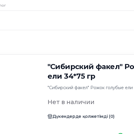
лог
"Сибирский факел" Р
ели 34*75 гр
"Сибирский факел" Рожок голубые ели 
Нет в наличии
Дүкендерде қолжетімді
(
0
)