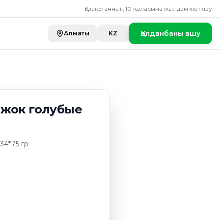
Қазақстанның 10 қаласына жылдам жеткізу
Қолданбаны ашу
Алматы
KZ
ожок голубые
34*75 гр