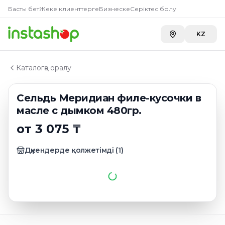
Главная
Басты бет
Жеке клиенттерге
Бизнеске
Серіктес болу
Каталог
Полуфабрикаты и пресервы
KZ
Сельдь Меридиан филе-кусочки в масле с дымком 
Каталогқа оралу
Сельдь Меридиан филе-кусочки в
масле с дымком 480гр.
от 3 075 ₸
Дүкендерде қолжетімді
(
1
)