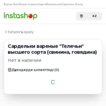
Главная
Басты бет
Жеке клиенттерге
Бизнеске
Серіктес болу
Каталог
Сардельки
KZ
Сардельки вареные "Телячьи" высшего сорта (свини
Каталогқа оралу
Сардельки вареные "Телячьи"
высшего сорта (свинина, говядина)
Нет в наличии
Дүкендерде қолжетімді
(
0
)