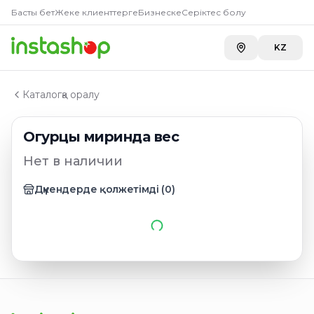
Главная
Басты бет
Жеке клиенттерге
Бизнеске
Серіктес болу
Каталог
Овощи и фрукты
KZ
Огурцы миринда вес
Каталогқа оралу
Огурцы миринда вес
Нет в наличии
Дүкендерде қолжетімді
(
0
)