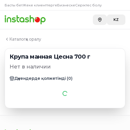
Главная
Басты бет
Жеке клиенттерге
Бизнеске
Серіктес болу
Каталог
Крупы
KZ
Крупа манная Цесна 700 г
Каталогқа оралу
Крупа манная Цесна 700 г
Нет в наличии
Дүкендерде қолжетімді
(
0
)