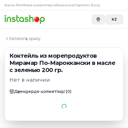
Главная
Басты бет
Жеке клиенттерге
Бизнеске
Серіктес болу
Каталог
Полуфабрикаты и пресервы
KZ
Коктейль из морепродуктов Мирамар По-Марокканск
Каталогқа оралу
Коктейль из морепродуктов
Мирамар По-Мароккански в масле
с зеленью 200 гр.
Нет в наличии
Дүкендерде қолжетімді
(
0
)