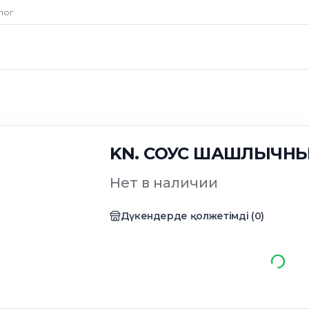
лог
KN. СОУС ШАШЛЫЧНЫЙ
Нет в наличии
Дүкендерде қолжетімді
(
0
)