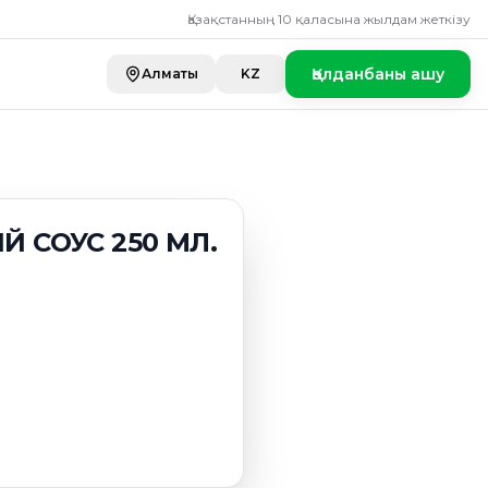
Қазақстанның 10 қаласына жылдам жеткізу
Қолданбаны ашу
Алматы
KZ
 СОУС 250 МЛ.