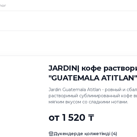
кофе растворимый
лог
5г
JARDIN| кофе раство
"GUATEMALA ATITLAN"
Jardin Guatemala Atitlan - ровный и сб
растворимый сублимированный кофе вы
мягким вкусом со сладкими нотами.
от 1 520 ₸
Дүкендерде қолжетімді
(
4
)