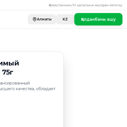
 "GUATEMALA ATIT
Қазақстанның 10 қаласына жылдам жеткізу
Қолданбаны ашу
Алматы
KZ
римый
 75г
алансированный
сшего качества, обладает