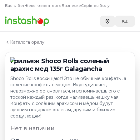
Главная
Басты бет
Жеке клиенттерге
Бизнеске
Серіктес болу
Каталог
Конфеты в коробке
KZ
Грильяж Shoco Rolls соленый арахис мед 135г Galag
Каталогқа оралу
Грильяж Shoco Rolls соленый
арахис мед 135г Galagancha
Shoco Rolls восхищают! Это не обычные конфеты, а
солёные конфеты с мёдом. Вкус удивляет,
невозможно остановиться, и вспоминаешь его с
тоской каждый раз, когда наливаешь чашку чая.
Конфеты с солёным арахисом и мёдом будут
лучшим подарком колегам, друзьям и близким
серду людям!
Нет в наличии