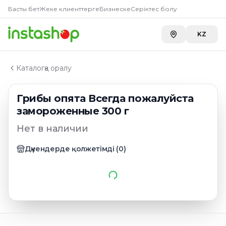
Главная
Басты бет
Жеке клиенттерге
Бизнеске
Серіктес болу
Каталог
Грибы замороженные, зелень замороженная
KZ
Грибы опята Всегда пожалуйста замороженные 300 
Каталогқа оралу
Грибы опята Всегда пожалуйста
замороженные 300 г
Нет в наличии
Дүкендерде қолжетімді
(
0
)