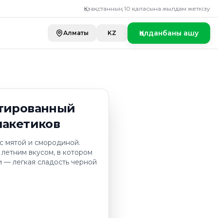
ванный "CURRANT 
Қазақстанның 10 қаласына жылдам жеткізу
Қолданбаны ашу
Алматы
KZ
етированный
пакетиков
с мятой и смородиной.
 летним вкусом, в котором
 — легкая сладость черной