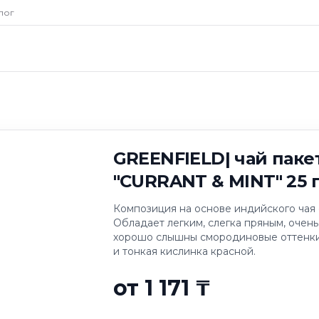
D| чай пакетиро
лог
" 25 пакетиков
GREENFIELD| чай пак
"CURRANT & MINT" 25 
Композиция на основе индийского чая 
Обладает легким, слегка пряным, очень
хорошо слышны смородиновые оттенки
и тонкая кислинка красной.
от 1 171 ₸