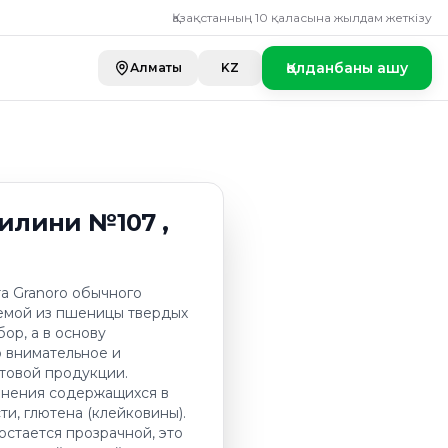
 №107 , 500гр
Қазақстанның 10 қаласына жылдам жеткізу
Қолданбаны ашу
Алматы
KZ
илини №107 ,
та Granoro обычного
аемой из пшеницы твердых
ор, а в основу
 внимательное и
товой продукции.
анения содержащихся в
ти, глютена (клейковины).
остается прозрачной, это