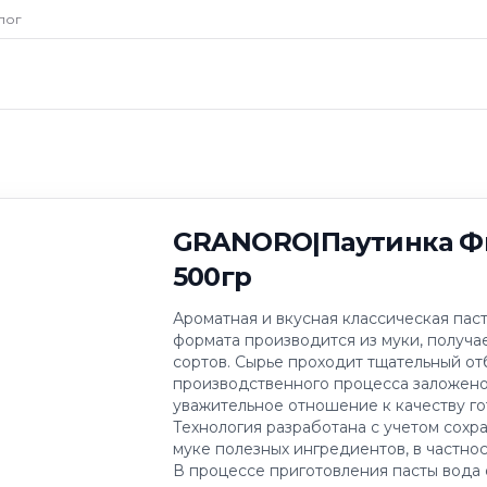
Паутинка Филини
лог
GRANORO|Паутинка Ф
500гр
Ароматная и вкусная классическая пас
формата производится из муки, получ
сортов. Сырье проходит тщательный отб
производственного процесса заложено
уважительное отношение к качеству го
Технология разработана с учетом сохр
муке полезных ингредиентов, в частнос
В процессе приготовления пасты вода 