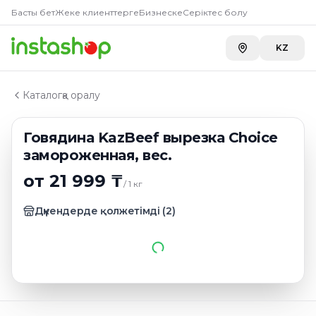
Главная
Басты бет
Жеке клиенттерге
Бизнеске
Серіктес болу
Каталог
Говядина
KZ
Говядина KazBeef вырезка Choice замороженная, вес
Каталогқа оралу
Говядина KazBeef вырезка Choice
замороженная, вес.
от 21 999 ₸
/
1
кг
Дүкендерде қолжетімді
(
2
)