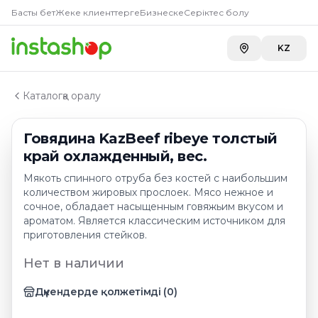
Главная
Басты бет
Жеке клиенттерге
Бизнеске
Серіктес болу
Каталог
Говядина
KZ
Говядина KazBeef ribeye толстый край охлажденный,
Каталогқа оралу
Говядина KazBeef ribeye толстый
край охлажденный, вес.
Мякоть спинного отруба без костей с наибольшим
количеством жировых прослоек. Мясо нежное и
сочное, обладает насыщенным говяжьим вкусом и
ароматом. Является классическим источником для
приготовления стейков.
Нет в наличии
Дүкендерде қолжетімді
(
0
)