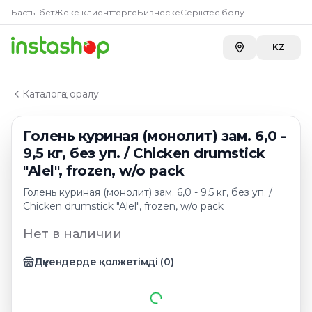
Главная
Басты бет
Жеке клиенттерге
Бизнеске
Серіктес болу
Каталог
Голень куриная
KZ
Голень куриная (монолит) зам. 6,0 - 9,5 кг, без уп. / Chi
Каталогқа оралу
Голень куриная (монолит) зам. 6,0 -
9,5 кг, без уп. / Chicken drumstick
"Alel", frozen, w/o pack
Голень куриная (монолит) зам. 6,0 - 9,5 кг, без уп. /
Chicken drumstick "Alel", frozen, w/o pack
Нет в наличии
Дүкендерде қолжетімді
(
0
)