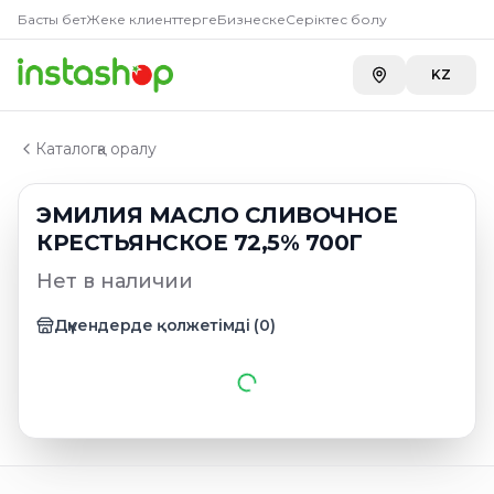
Главная
Басты бет
Жеке клиенттерге
Бизнеске
Серіктес болу
Каталог
Масло сливочное
KZ
ЭМИЛИЯ МАСЛО СЛИВОЧНОЕ КРЕСТЬЯНСКОЕ 72,5%
Каталогқа оралу
ЭМИЛИЯ МАСЛО СЛИВОЧНОЕ
КРЕСТЬЯНСКОЕ 72,5% 700Г
Нет в наличии
Дүкендерде қолжетімді
(
0
)