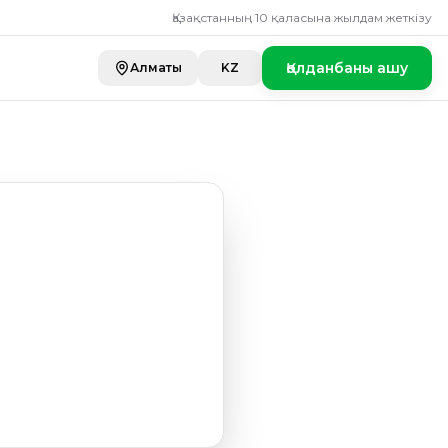
Қазақстанның 10 қаласына жылдам жеткізу
Қолданбаны ашу
Алматы
KZ