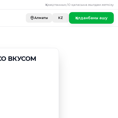
Қазақстанның 10 қаласына жылдам жеткізу
Қолданбаны ашу
Алматы
KZ
СО ВКУСОМ