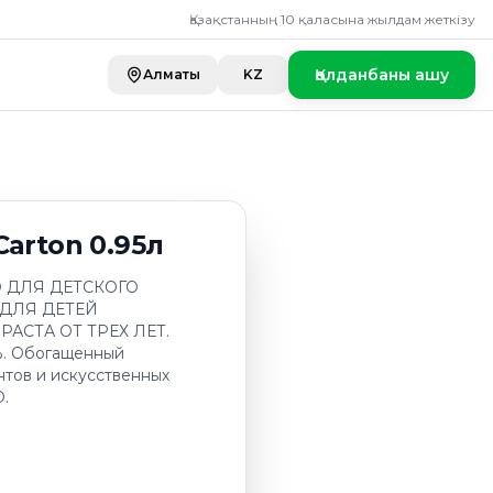
Қазақстанның 10 қаласына жылдам жеткізу
Қолданбаны ашу
Алматы
KZ
arton 0.95л
Ю ДЛЯ ДЕТСКОГО
 ДЛЯ ДЕТЕЙ
СТА ОТ ТРЕХ ЛЕТ.
%. Обогащенный
нтов и искусственных
.