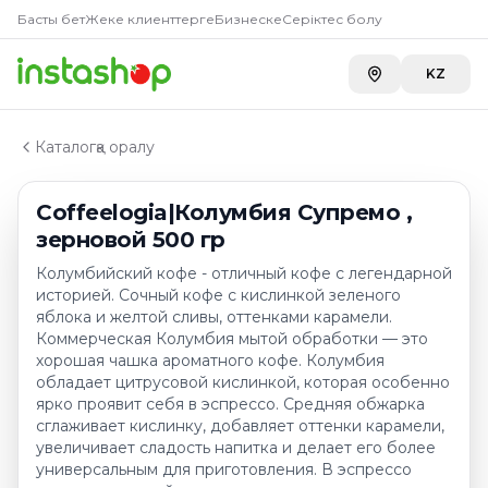
Купить
Coffeelogia|Колумби
Главная
Басты бет
Жеке клиенттерге
Бизнеске
Серіктес болу
Каталог
Carefood
—
10 654 ₸
Кофе зерновой
KZ
Coffeelogia|Колумбия Супремо , зерновой 500 гр
Каталогқа оралу
Coffeelogia|Колумбия Супремо ,
зерновой 500 гр
Колумбийский кофе - отличный кофе с легендарной
историей. Сочный кофе с кислинкой зеленого
яблока и желтой сливы, оттенками карамели.
Коммерческая Колумбия мытой обработки — это
хорошая чашка ароматного кофе. Колумбия
обладает цитрусовой кислинкой, которая особенно
ярко проявит себя в эспрессо. Средняя обжарка
сглаживает кислинку, добавляет оттенки карамели,
увеличивает сладость напитка и делает его более
универсальным для приготовления. В эспрессо