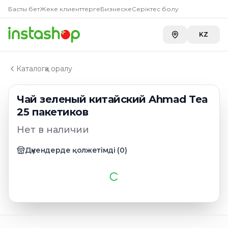
Главная
Басты бет
Жеке клиенттерге
Бизнеске
Серіктес болу
Каталог
Чай пакетированный
KZ
Чай зеленый китайский Ahmad Tea 25 пакетиков
Каталогқа оралу
Чай зеленый китайский Ahmad Tea
25 пакетиков
Нет в наличии
Дүкендерде қолжетімді
(
0
)