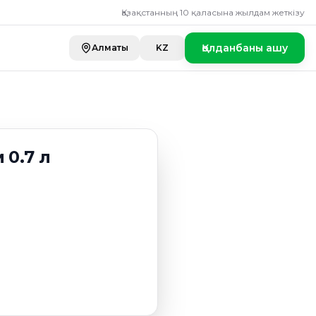
Қазақстанның 10 қаласына жылдам жеткізу
Қолданбаны ашу
Алматы
KZ
 0.7 л