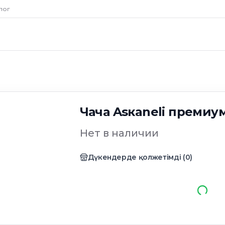
лог
Чача Asкaneli премиум
Нет в наличии
Дүкендерде қолжетімді
(
0
)