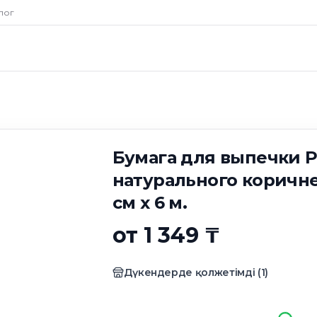
я выпечки Paclan 
лог
ки
 цвета, 29 см х 6 м.
Бумага для выпечки P
натурального коричне
см х 6 м.
от 1 349 ₸
Дүкендерде қолжетімді
(
1
)