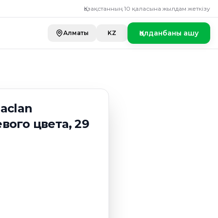
натурального кори
Қазақстанның 10 қаласына жылдам жеткізу
Қолданбаны ашу
Алматы
KZ
aclan
вого цвета, 29