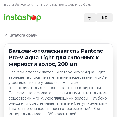
Купить
Бальзам-ополаскиват
Главная
Басты бет
Жеке клиенттерге
Бизнеске
Серіктес болу
Каталог
Carefood
—
1 999 ₸
Кондиционеры, бальзамы для волос
KZ
Бальзам-ополаскиватель Pantene Pro-V Aqua Light д
Каталогқа оралу
Бальзам-ополаскиватель Pantene
Pro-V Aqua Light для склонных к
жирности волос, 200 мл
Бальзам-ополаскиватель Pantene Pro-V Aqua Light
заряжает волосы питательными веществами Pro-V и
укрепляет их, не утяжеляя. - Бальзам-
ополаскиватель для волос, склонных к жирности -
Бальзам-ополаскиватель с активными питательными
веществами Pro-V, укрепляющими волосы - Глубоко
очищает и обеспечивает питание без утяжеления -
Тщательно очищает волосы от загрязнений - 0%
минеральных масел, 0% красителей