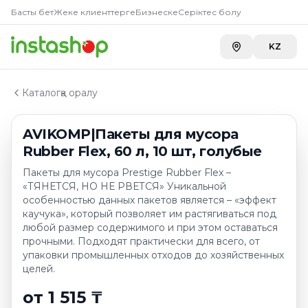
Купить
AVIKOMP|Пакеты для м
Главная
Басты бет
Жеке клиенттерге
Бизнеске
Серіктес болу
Каталог
Carefood
—
1 515 ₸
Пакеты для мусора
KZ
AVIKOMP|Пакеты для мусора Rubber Flex, 60 л, 10 шт,
Каталогқа оралу
AVIKOMP|Пакеты для мусора
Rubber Flex, 60 л, 10 шт, голубые
Пакеты для мусора Prestige Rubber Flex –
«ТЯНЕТСЯ, НО НЕ РВЕТСЯ» Уникальной
особенностью данных пакетов является – «эффект
каучука», который позволяет им растягиваться под
любой размер содержимого и при этом оставаться
прочными. Подходят практически для всего, от
упаковки промышленных отходов до хозяйственных
целей.
от 1 515 ₸