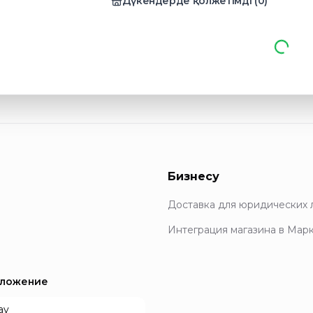
Дүкендерде қолжетімді
(
0
)
Бизнесу
Доставка для юридических 
Интеграция магазина в Мар
иложение
ay