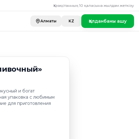
Қазақстанның 10 қаласына жылдам жеткізу
Қолданбаны ашу
Алматы
KZ
ливочный»
вкусный и богат
ная упаковка с любимым
ние для приготовления