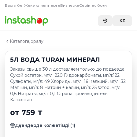
Купить
5Л ВОДА TURAN МИ
Главная
Басты бет
Жеке клиенттерге
Бизнеске
Серіктес болу
Каталог
Carefood
—
759 ₸
Вода питьевая и с добавками, лед пищевой
KZ
5Л ВОДА TURAN МИНЕРАЛ
Каталогқа оралу
5Л ВОДА TURAN МИНЕРАЛ
Заказы свыше 30 л доставляем только до подъезда.
Сухой остаток, мг/л: 220 Гидрокарбонаты, мг/л:122
Сульфаты, мг/л: 49 Хлориды, мг/л: 16 Кальций, мг/л: 32
Магний, мг/л: 8 Натрий + калий, мг/л: 25 Фтор, мг/л:
0,6 Нитраты, мг/л: 0,1 Страна производитель:
Казахстан
от 759 ₸
Дүкендерде қолжетімді
(
1
)