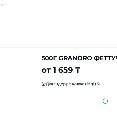
NORO ФЕТТУЧИНЕ
лог
500Г GRANORO ФЕТТУ
от 1 659 ₸
Дүкендерде қолжетімді
(
6
)