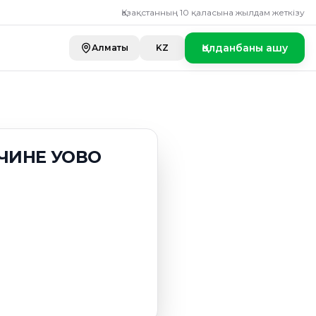
 УОВО
Қазақстанның 10 қаласына жылдам жеткізу
Қолданбаны ашу
Алматы
KZ
ЧИНЕ УОВО