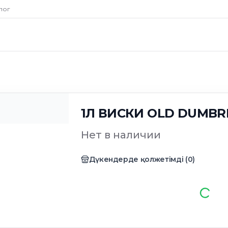
лог
1Л ВИСКИ OLD DUMBR
Нет в наличии
Дүкендерде қолжетімді
(
0
)