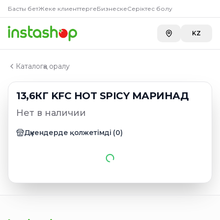
Главная
Басты бет
Жеке клиенттерге
Бизнеске
Серіктес болу
Каталог
Маринады
KZ
13,6КГ KFС HOT SPICY МАРИНАД
Каталогқа оралу
13,6КГ KFС HOT SPICY МАРИНАД
Нет в наличии
Дүкендерде қолжетімді
(
0
)