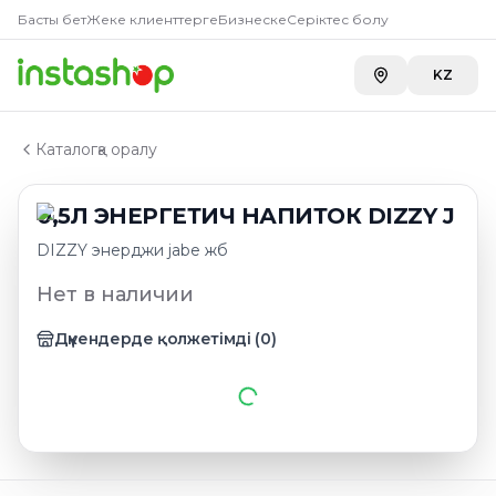
Главная
Басты бет
Жеке клиенттерге
Бизнеске
Серіктес болу
Каталог
Газированные напитки
KZ
0,5Л ЭНЕРГЕТИЧ НАПИТОК DIZZY J
Каталогқа оралу
0,5Л ЭНЕРГЕТИЧ НАПИТОК DIZZY J
DIZZY энерджи jabe жб
Нет в наличии
Дүкендерде қолжетімді
(
0
)