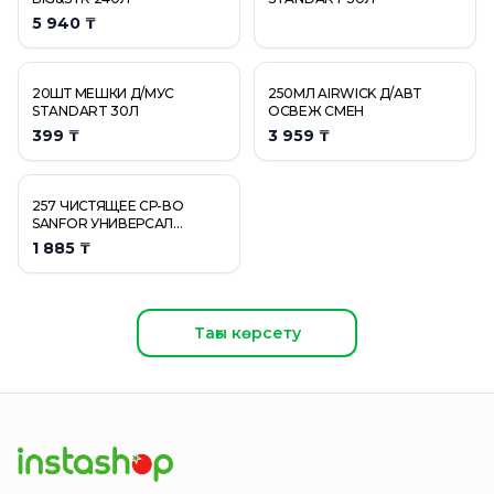
5 940 ₸
20ШТ МЕШКИ Д/МУС
250МЛ AIRWICK Д/АВТ
STANDART 30Л
ОСВЕЖ СМЕН
399 ₸
3 959 ₸
257 ЧИСТЯЩЕЕ СР-ВО
SANFOR УНИВЕРСАЛ
ЛИМОННАЯ СВЕЖЕСТЬ 1,5
1 885 ₸
Л/6
Тағы көрсету