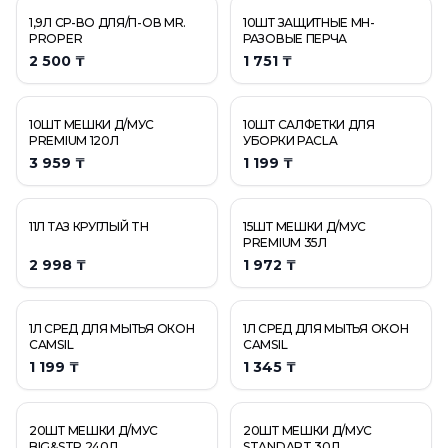
1,9Л СР-ВО ДЛЯ/П-ОВ MR.
10ШТ ЗАЩИТНЫЕ МН-
PROPER
РАЗОВЫЕ ПЕРЧА
2 500 ₸
1 751 ₸
10ШТ МЕШКИ Д/МУС
10ШТ САЛФЕТКИ ДЛЯ
PREMIUM 120Л
УБОРКИ PACLA
3 959 ₸
1 199 ₸
11Л ТАЗ КРУГЛЫЙ TH
15ШТ МЕШКИ Д/МУС
PREMIUM 35Л
2 998 ₸
1 972 ₸
1Л СРЕД ДЛЯ МЫТЬЯ ОКОН
1Л СРЕД ДЛЯ МЫТЬЯ ОКОН
CAMSIL
CAMSIL
1 199 ₸
1 345 ₸
20ШТ МЕШКИ Д/МУС
20ШТ МЕШКИ Д/МУС
BIG&STR 240Л
STANDART 30Л