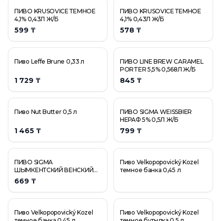
ПИВО KRUSOVICE ТЕМНОЕ
ПИВО KRUSOVICE ТЕМНОЕ
4,1% 0,43Л Ж/Б
4,1% 0,43Л Ж/Б
599 ₸
578 ₸
Пиво Leffe Brune 0,33 л
ПИВО LINE BREW CARAMEL
PORTER 5,5% 0,568Л Ж/Б
1 729 ₸
845 ₸
Пиво Nut Butter 0,5 л
ПИВО SIGMA WEISSBIER
НЕРАФ 5% 0,5Л Ж/Б
1 465 ₸
799 ₸
ПИВО SIGMA
Пиво Velkopopovický Kozel
ШЫМКЕНТСКИЙ ВЕНСКИЙ
темное банка 0,45 л
ЛАГЕР СТ/Б 4,2% 0,5Л
669 ₸
Пиво Velkopopovický Kozel
Пиво Velkopopovický Kozel
темное банка 0,45 л
темное бутылка 0,5 л