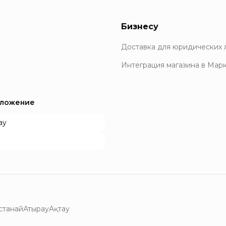
Бизнесу
Доставка для юридических 
Интеграция магазина в Мар
иложение
ay
останай
Атырау
Ақтау