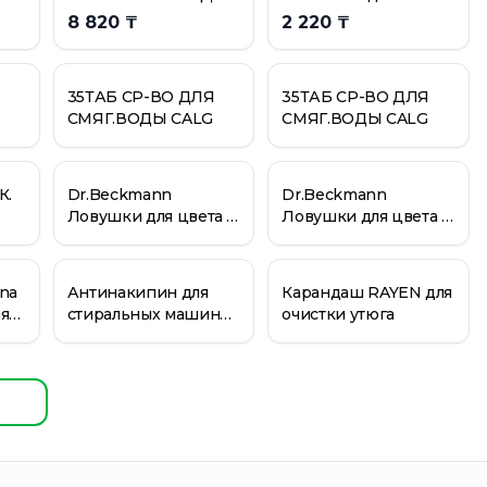
CALGON 1500МЛ
PACLAN 2в1, 20шт
8 820 ₸
2 220 ₸
35ТАБ СР-ВО ДЛЯ
35ТАБ СР-ВО ДЛЯ
СМЯГ.ВОДЫ CALG
СМЯГ.ВОДЫ CALG
К.
Dr.Beckmann
Dr.Beckmann
Ловушки для цвета и
Ловушки для цвета и
грязи одноразовые
грязи одноразовые
20+4шт
8шт
na
Антинакипин для
Карандаш RAYEN для
я
стиральных машин
очистки утюга
250
Nast 300 г