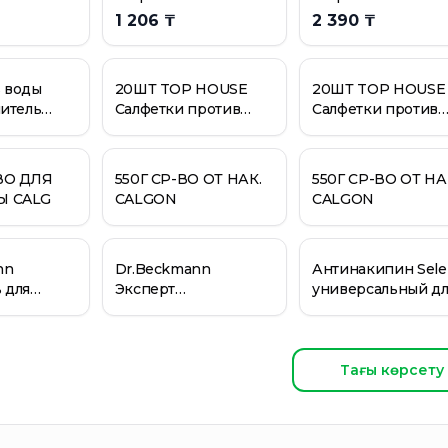
 г
КалМагон +5 500 г
Tiret, 250 мл
1 206 ₸
2 390 ₸
вые 20+4шт
ые 8шт
ь воды
20ШТ TOP HOUSE
20ШТ TOP HOUSE
гиенический 250 гр
литель
Салфетки против
Салфетки против
 50 мл.
 г
окрашивания
окрашивания
накипи 250 мл
ВО ДЛЯ
550Г СР-ВО ОТ НАК.
550Г СР-ВО ОТ НА
Ы CALG
CALGON
CALGON
nn
Dr.Beckmann
Антинакипин Sele
 для
Эксперт
универсальный дл
х машин
пятновыводитель
удаления накипи 
ский 250
Ручка и тушь 50 мл.
мл
Тағы көрсету