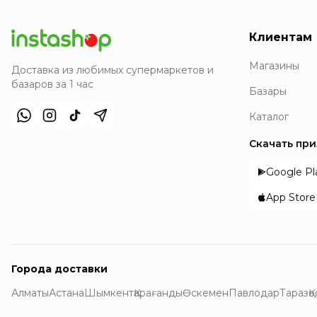
Клиентам
Магазины
Доставка из любимых супермаркетов и
базаров за 1 час
Базары
Каталог
Скачать пр
Google Pl
App Store
Города доставки
Алматы
Астана
Шымкент
Қарағанды
Өскемен
Павлодар
Тараз
Қ