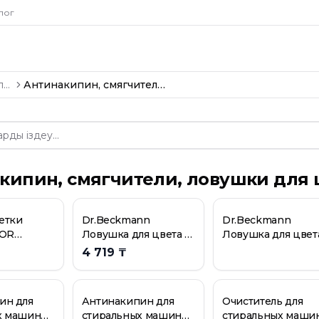
рии
Антинакипин, 
лог
предотвращения окрашивания
ая 1шт
ая 1шт
Стиральные порошки, гели, капсулы, антинакипин
Антинакипин, смягчители, ловушки для цвета и грязи
гиенический 250 гр
дезодорант 50 мл.
00 г
кипин, смягчители, ловушки для ц
етки
Dr.Beckmann
Dr.Beckmann
LOR
Ловушка для цвета и
Ловушка для цвет
 1" для
грязи многоразовая
грязи многоразов
4 719 ₸
щения
1шт
1шт
ия
ин для
Антинакипин для
Очиститель для
х машин
стиральных машин
стиральных маши