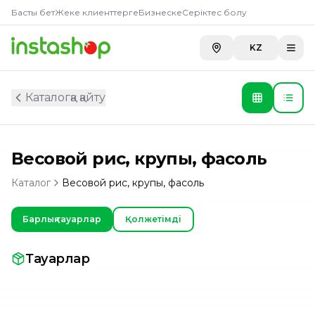
Басты бет
Жеке клиенттерге
Бизнеске
Серіктес болу
KZ
Каталогқа қайту
Весовой рис, крупы, фасоль
Каталог
Весовой рис, крупы, фасоль
Барлық тауарлар
Қолжетімді
Тауарлар