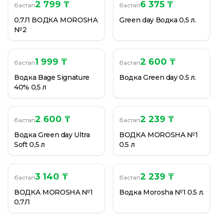
ВОДКА MOROSHA SINEVIR 0.7
2 799 ₸
6 375 ₸
бастап
бастап
ВОДКА MOROSHA SINEVIR 0.7
0,7Л ВОДКА MOROSHA
Green day Водка 0,5 л.
Водка Morosha особая водограйна 0.5 л.
№2
1 999 ₸
2 600 ₸
бастап
бастап
Водка Bage Signature
Водка Green day 0.5 л.
40% 0,5 л
2 600 ₸
2 239 ₸
бастап
бастап
Водка Green day Ultra
ВОДКА MOROSHA №1
Soft 0,5 л
0.5 л
3 140 ₸
2 239 ₸
бастап
бастап
ВОДКА MOROSHA №1
Водка Morosha №1 0.5 л.
0,7Л