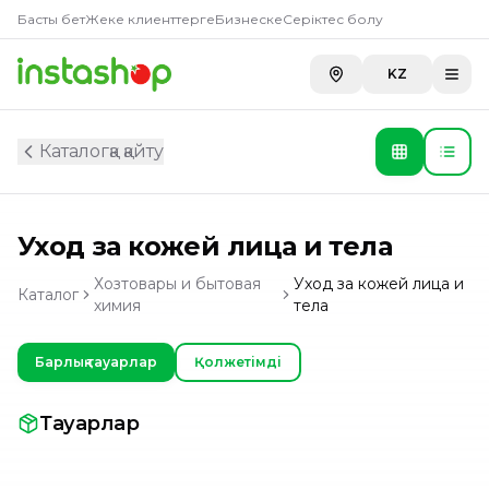
Басты бет
Жеке клиенттерге
Бизнеске
Серіктес болу
KZ
Каталогқа қайту
Уход за кожей лица и тела
Хозтовары и бытовая
Уход за кожей лица и
Каталог
химия
тела
Барлық тауарлар
Қолжетімді
Тауарлар