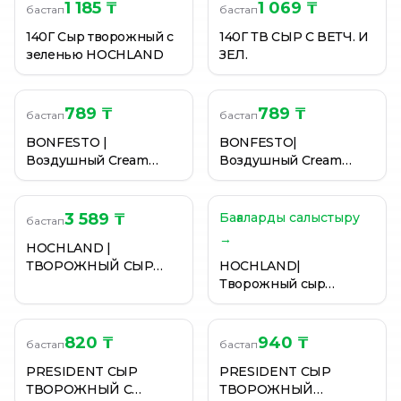
СЫР PRESIDENT ТВОРОЖНЫЙ КОЗИЙ CHEVRE 65% 1
1 185 ₸
1 069 ₸
бастап
бастап
СЫР PRESIDENT ТВОРОЖНЫЙ ОВОЩИ НА ГРИЛЕ 54
140Г Сыр творожный с
140Г ТВ СЫР С ВЕТЧ. И
СЫР PRETTO ТВОРОЖНЫЙ С ОГУРЦОМ 65% 140 ГР
зеленью HOCHLAND
ЗЕЛ.
789 ₸
789 ₸
бастап
бастап
BONFESTO |
BONFESTO|
Воздушный Cream
Воздушный Cream
Cheese "Песто и
Cheese "Сливочный"
базилик" 125 гр
125ГР
3 589 ₸
Бағаларды салыстыру
бастап
→
HOCHLAND |
ТВОРОЖНЫЙ СЫР
HOCHLAND|
ДЛЯ КУЛИНАРИИ В
Творожный сыр
КУЛИНАРНОМ
Cremette 800гр
РУКАВЕ 500 ГР.
820 ₸
940 ₸
бастап
бастап
PRESIDENT СЫР
PRESIDENT СЫР
ТВОРОЖНЫЙ С
ТВОРОЖНЫЙ