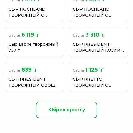
бастап
бастап
СЫР HOCHLAND
СЫР HOCHLAND
ТВОРОЖНЫЙ С
ТВОРОЖНЫЙ С
МАРИННОВАННЫМИ
ЧЕСНОКОМ 140ГР
ОГУРЦАМИ 140ГР
6 119 ₸
3 310 ₸
бастап
бастап
Сыр Labne творожный
СЫР PRESIDENT
750 г
ТВОРОЖНЫЙ КОЗИЙ
CHEVRE 65% 140ГР
839 ₸
1 125 ₸
бастап
бастап
СЫР PRESIDENT
СЫР PRETTO
ТВОРОЖНЫЙ ОВОЩИ
ТВОРОЖНЫЙ С
НА ГРИЛЕ 54% 140ГР
ОГУРЦОМ 65% 140 ГР
Көбірек көрсету