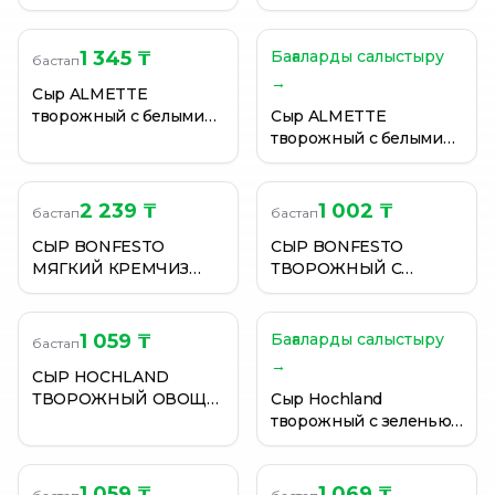
ТРАВАМИ 54% 140Г
СЛИВОЧНЫЙ 56% 140Г
1 345 ₸
Бағаларды салыстыру
бастап
→
Сыр ALMETTE
творожный с белыми
Сыр ALMETTE
грибами, 150г
творожный с белыми
грибами, 150г
2 239 ₸
1 002 ₸
бастап
бастап
СЫР BONFESTO
СЫР BONFESTO
МЯГКИЙ КРЕМЧИЗ
ТВОРОЖНЫЙ С
СЛИВОЧНЫЙ 70% 400
ЗЕЛЕНЬЮ 140ГР КОНТ
ГР
1 059 ₸
Бағаларды салыстыру
бастап
→
СЫР HOCHLAND
ТВОРОЖНЫЙ ОВОЩИ
Сыр Hochland
ГРИЛЬ 140ГР
творожный с зеленью
60% 140г
1 059 ₸
1 069 ₸