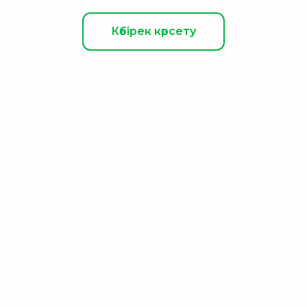
Көбірек көрсету