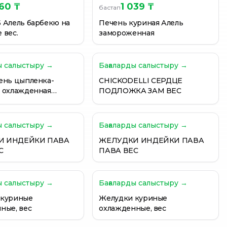
160 ₸
1 039 ₸
бастап
 Алель барбекю на
Печень куриная Алель
подложке вес.
замороженная
ы салыстыру →
Бағаларды салыстыру →
ень цыпленка-
CHICKODELLI СЕРДЦЕ
 охлажденная
ПОДЛОЖКА ЗАМ ВЕС
О
ы салыстыру →
Бағаларды салыстыру →
И ИНДЕЙКИ ПАВА
ЖЕЛУДКИ ИНДЕЙКИ ПАВА
С
ПАВА ВЕС
ы салыстыру →
Бағаларды салыстыру →
 куриные
Желудки куриные
ные, вес
охлажденные, вес