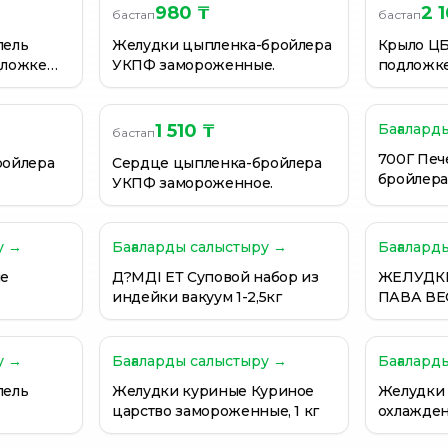
980 ₸
2 
бастап
бастап
1 кг
лель
Желудки цыпленка-бройлера
Крыло ЦБ
дложке
УКПФ замороженные.
1 510 ₸
Бағалард
бастап
700Г Печ
ройлера
Сердце цыпленка-бройлера
бройлера
УКПФ замороженное.
АКАШЕВ
у →
Бағаларды салыстыру →
Бағалард
ые
Д?МДІ ЕТ Суповой набор из
ЖЕЛУДК
индейки вакуум 1-2,5кг
ПАВА ВЕ
у →
Бағаларды салыстыру →
Бағалард
лель
Желудки куриные Куриное
Желудки
царство замороженные, 1 кг
охлажден