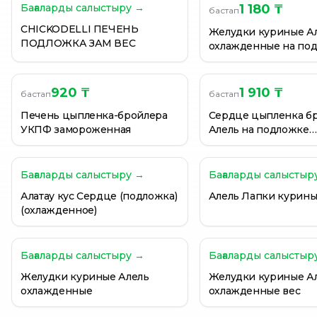
Бағаларды салыстыру →
1 180 ₸
бастап
Желудки куриные Куриное царство замороженные, 
CHICKODELLI ПЕЧЕНЬ
Желудки куриные охлажденные, вес
Желудки куриные А
ПОДЛОЖКА ЗАМ ВЕС
охлажденные на по
Желудки куриные охлажденные, вес
вес
920 ₸
1 910 ₸
бастап
бастап
Печень цыпленка-бройлера
Сердце цыпленка б
УКПФ замороженная
Алель на подложке
охлажденное вес
Бағаларды салыстыру →
Бағаларды салыстыр
Алатау кус Сердце (подложка)
Алель Лапки курин
(охлажденное)
Бағаларды салыстыру →
Бағаларды салыстыр
Желудки куриные Алель
Желудки куриные А
охлажденные
охлажденные вес