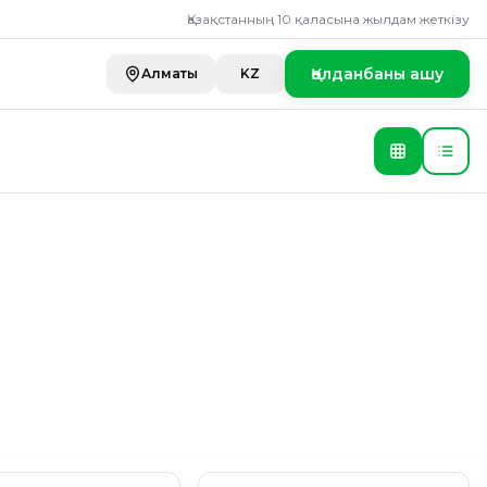
тицы, суповой н
Қазақстанның 10 қаласына жылдам жеткізу
Қолданбаны ашу
Алматы
KZ