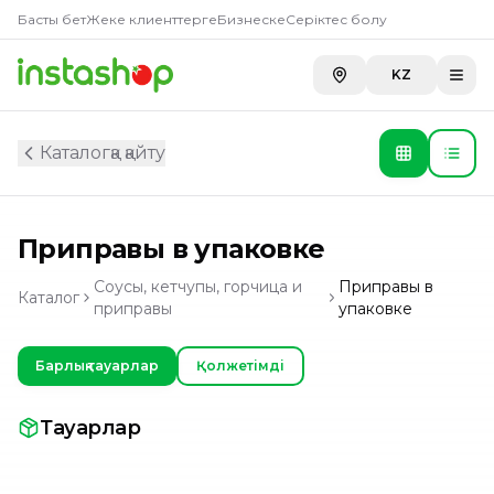
Басты бет
Жеке клиенттерге
Бизнеске
Серіктес болу
KZ
Каталогқа қайту
Приправы в упаковке
Соусы, кетчупы, горчица и
Приправы в
Каталог
приправы
упаковке
Барлық тауарлар
Қолжетімді
Тауарлар