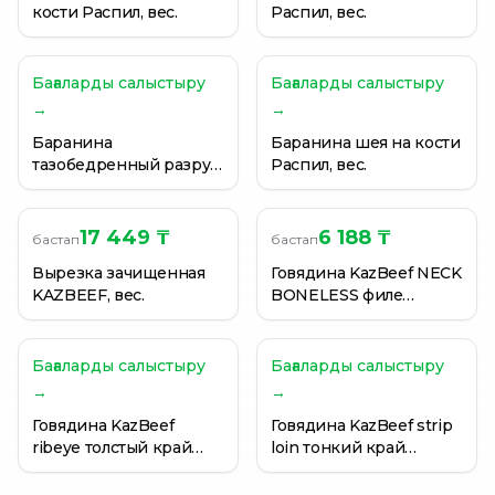
кости Распил, вес.
Распил, вес.
Бағаларды салыстыру
Бағаларды салыстыру
→
→
Баранина
Баранина шея на кости
тазобедренный разруб
Распил, вес.
Распил, вес.
17 449 ₸
6 188 ₸
бастап
бастап
Вырезка зачищенная
Говядина KazBeef NECK
KAZBEEF, вес.
BONELESS филе
шейной части
охлажденная , вес.
Бағаларды салыстыру
Бағаларды салыстыру
→
→
Говядина KazBeef
Говядина KazBeef strip
ribeye толстый край
loin тонкий край
охлажденный, вес.
охлажденный, вес.