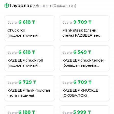
Говядина KazBeef NECK BONELESS филе шейной част
Тауарлар
(
565 ішінен 20 көрсетілген
)
Говядина KazBeef ribeye толстый край охлажденный,
Говядина KazBeef strip loin тонкий край охлажденный
6 618 ₸
9 709 ₸
бастап
бастап
Chuck roll
Flank steak (фланк
(подлопаточный
стейк) KAZBEEF, вес.
зачищенный отруб)
KAZBEEF, вес.
6 618 ₸
6 549 ₸
бастап
бастап
KAZBEEF chuck roll
KAZBEEF chuck tender
(подлопаточный
(большая вырезка
зачищенный отруб),
лопатки)
вес.
замороженный, вес.
6 729 ₸
6 709 ₸
бастап
бастап
KAZBEEF flank (толстая
KAZBEEF KNUCKLE
часть пашина)
(ОКОВАЛОК)
замороженный, вес.
замороженный
6 188 ₸
5 999 ₸
бастап
бастап