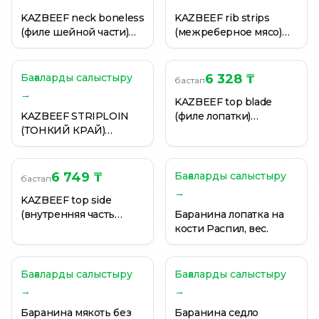
KAZBEEF neck boneless
KAZBEEF rib strips
(филе шейной части)
(межреберное мясо)
замороженный, вес.
замороженный, вес.
Бағаларды салыстыру
6 328 ₸
бастап
→
KAZBEEF top blade
KAZBEEF STRIPLOIN
(филе лопатки)
(ТОНКИЙ КРАЙ)
замороженный, вес.
охлажденный
6 749 ₸
Бағаларды салыстыру
бастап
→
KAZBEEF top side
(внутренняя часть
Баранина лопатка на
бедра) замороженный,
кости Распил, вес.
вес.
Бағаларды салыстыру
Бағаларды салыстыру
→
→
Баранина мякоть без
Баранина седло