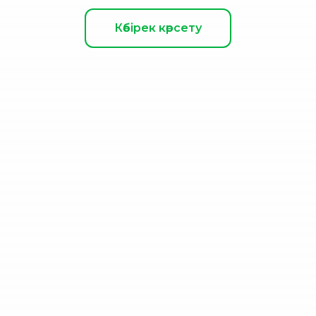
Көбірек көрсету