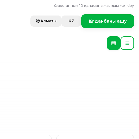
тейли
Қазақстанның 10 қаласына жылдам жеткізу
Қолданбаны ашу
Алматы
KZ