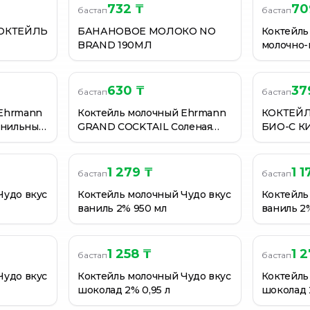
732 ₸
70
бастап
бастап
ОКТЕЙЛЬ
БАНАНОВОЕ МОЛОКО NO
Коктейль
BRAND 190МЛ
молочно-
630 ₸
37
бастап
бастап
 Ehrmann
Коктейль молочный Ehrmann
КОКТЕЙ
анильный
GRAND COCKTAIL Соленая
БИО-C К
карамель 260Г
0,2Л
1 279 ₸
1 1
бастап
бастап
Чудо вкус
Коктейль молочный Чудо вкус
Коктейль
ваниль 2% 950 мл
ваниль 2
1 258 ₸
1 
бастап
бастап
Чудо вкус
Коктейль молочный Чудо вкус
Коктейль
шоколад 2% 0,95 л
шоколад 