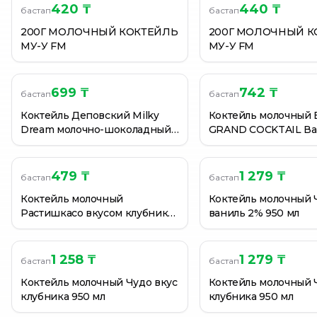
420 ₸
440 ₸
бастап
бастап
Коктейль молочный Чудо вкус шоколад 2% 0,95 л
Коктейль молочный Чудо вкус шоколад 2% 0,95 л
200Г МОЛОЧНЫЙ КОКТЕЙЛЬ
200Г МОЛОЧНЫЙ К
МУ-У FM
МУ-У FM
Коктейль молочный Чудо вкус шоколад 2% 0,95 л
699 ₸
742 ₸
бастап
бастап
Коктейль Деповский Milky
Коктейль молочный
Dream молочно-шоколадный
GRAND COCKTAIL В
1,8% 500 г
пломбир 260Г
479 ₸
1 279 ₸
бастап
бастап
Коктейль молочный
Коктейль молочный 
Растишкасо вкусом клубники
ваниль 2% 950 мл
210 г
1 258 ₸
1 279 ₸
бастап
бастап
Коктейль молочный Чудо вкус
Коктейль молочный 
клубника 950 мл
клубника 950 мл